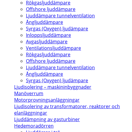
Rökgasljuddämpare
Offshore ljuddämpare
Ljuddämpare tunnelventilation
Ångljuddämpare
Syrgas (Oxygen) ljudämpare
Inloppsljuddämpare
Avgasljuddämpare
Ventilationsljuddämpare
Rökgasljuddämpare
Offshore ljuddämpare
Ljuddämpare tunnelventilation
Ångljuddämpare
Syrgas (Oxygen) ljudämpare
Ljudisolering – maskininbyggnader
Manöverrum
Motorprovningsanläggningar
Ljudisolering av transformatorer, reaktorer och
elanläggningar
Ljuddämpning av gasturbiner
Hedemoradörren