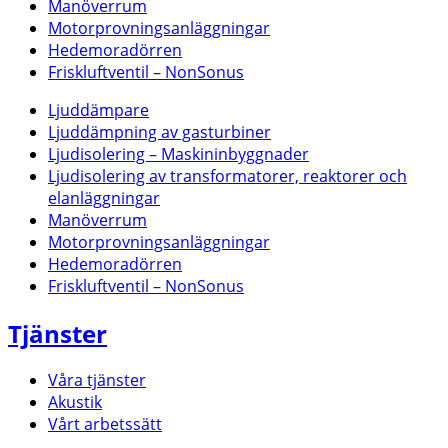
Manöverrum
Motorprovningsanläggningar
Hedemoradörren
Friskluftventil – NonSonus
Ljuddämpare
Ljuddämpning av gasturbiner
Ljudisolering – Maskininbyggnader
Ljudisolering av transformatorer, reaktorer och
elanläggningar
Manöverrum
Motorprovningsanläggningar
Hedemoradörren
Friskluftventil – NonSonus
Tjänster
Våra tjänster
Akustik
Vårt arbetssätt