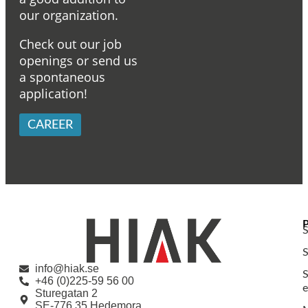
our organization.
Check out our job
openings or send us
a spontaneous
application!
CAREER
S
S
info@hiak.se
S
+46 (0)225-59 56 00
e
Sturegatan 2
SE-776 35 Hedemora