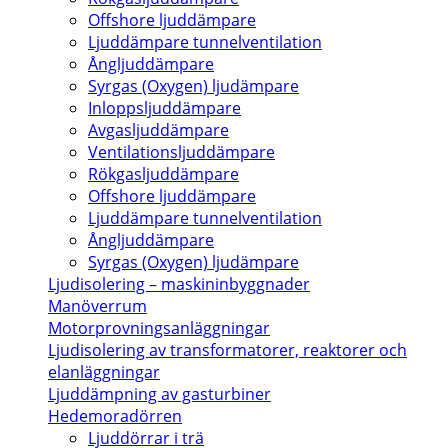
Offshore ljuddämpare
Ljuddämpare tunnelventilation
Ångljuddämpare
Syrgas (Oxygen) ljudämpare
Inloppsljuddämpare
Avgasljuddämpare
Ventilationsljuddämpare
Rökgasljuddämpare
Offshore ljuddämpare
Ljuddämpare tunnelventilation
Ångljuddämpare
Syrgas (Oxygen) ljudämpare
Ljudisolering – maskininbyggnader
Manöverrum
Motorprovningsanläggningar
Ljudisolering av transformatorer, reaktorer och
elanläggningar
Ljuddämpning av gasturbiner
Hedemoradörren
Ljuddörrar i trä