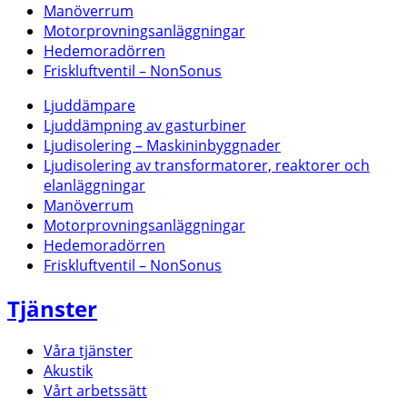
Manöverrum
Motorprovningsanläggningar
Hedemoradörren
Friskluftventil – NonSonus
Ljuddämpare
Ljuddämpning av gasturbiner
Ljudisolering – Maskininbyggnader
Ljudisolering av transformatorer, reaktorer och
elanläggningar
Manöverrum
Motorprovningsanläggningar
Hedemoradörren
Friskluftventil – NonSonus
Tjänster
Våra tjänster
Akustik
Vårt arbetssätt