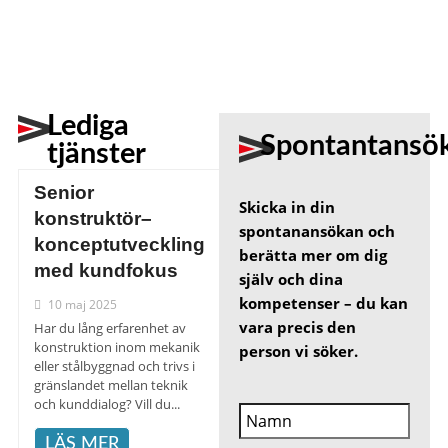
Lediga
Spontantansö
tjänster
Senior
Skicka in din
konstruktör–
spontanansökan och
konceptutveckling
berätta mer om dig
med kundfokus
själv och dina
kompetenser – du kan
10 maj 2025
vara precis den
Har du lång erfarenhet av
konstruktion inom mekanik
person vi söker.
eller stålbyggnad och trivs i
gränslandet mellan teknik
och kunddialog? Vill du...
LÄS MER