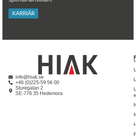
KARRIÄR
L
info@hiak.se
L
+46 (0)225-59 56 00
Sturegatan 2
L
SE-776 35 Hedemora
e
M
F