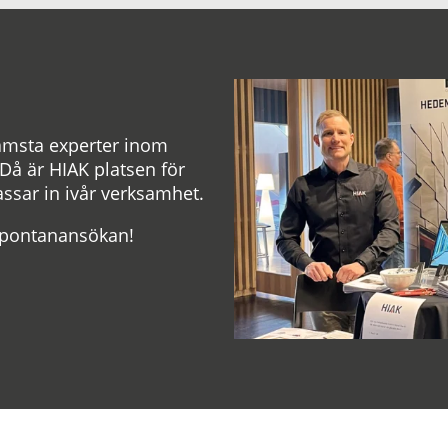
rämsta experter inom
å är HIAK platsen för
passar in ivår verksamhet.
n spontanansökan!