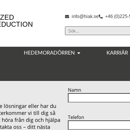
ZED
info@hiak.se
+46 (0)225-
EDUCTION
HEDEMORADÖRREN
KARRIÄR
Namn
 lösningar eller har du
återkommer vi till dig så
Telefon
 höra från dig och hjälpa
akta oss – ditt nästa