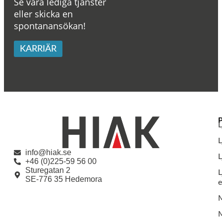
Se våra lediga tjänster
eller skicka en
spontanansökan!
KARRIÄR
L
info@hiak.se
L
+46 (0)225-59 56 00
Sturegatan 2
L
SE-776 35 Hedemora
e
M