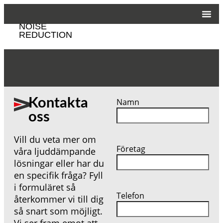
CUSTOMIZED
NOISE
REDUCTION
Kontakta
Namn
oss
Vill du veta mer om
Företag
våra ljuddämpande
lösningar eller har du
en specifik fråga? Fyll
i formuläret så
Telefon
återkommer vi till dig
så snart som möjligt.
Vi ser fram emot att