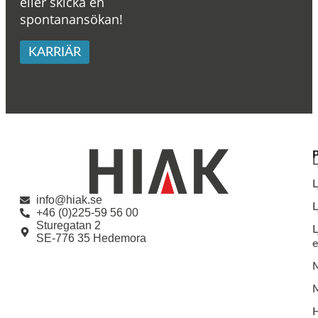
eller skicka en
spontanansökan!
KARRIÄR
L
info@hiak.se
L
+46 (0)225-59 56 00
Sturegatan 2
L
SE-776 35 Hedemora
e
M