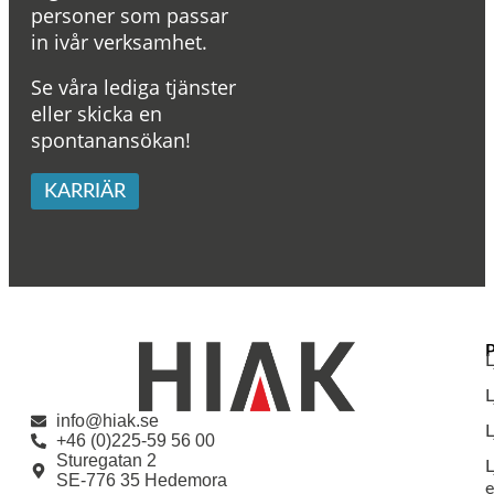
personer som passar
in ivår verksamhet.
Se våra lediga tjänster
eller skicka en
spontanansökan!
KARRIÄR
L
info@hiak.se
L
+46 (0)225-59 56 00
Sturegatan 2
L
SE-776 35 Hedemora
e