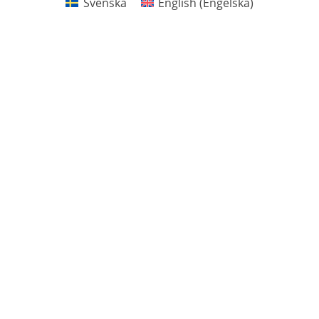
Svenska
English
(
Engelska
)