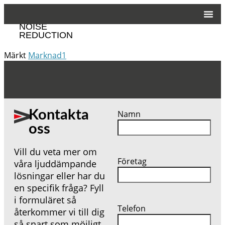
CUSTOMIZED
NOISE
REDUCTION
Märkt
Marknad1
Kontakta
Namn
oss
Vill du veta mer om
Företag
våra ljuddämpande
lösningar eller har du
en specifik fråga? Fyll
i formuläret så
Telefon
återkommer vi till dig
så snart som möjligt.